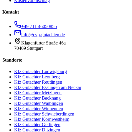
Kostenvoranschlag
Kontakt
+49 711 46050855
info@cvp-gutachten.de
Klagenfurter Straße 46a
70469 Stuttgart
Standorte
Kfz Gutachter
Ludwigsburg
Kfz Gutachter
Leonberg
Kfz Gutachter
Reutlingen
Kfz Gutachter
Esslingen am Neckar
Kfz Gutachter
Metzingen
Kfz Gutachter
Backnang
Kfz Gutachter
Waiblingen
Kfz Gutachter
Winnenden
Kfz Gutachter
Schwieberdingen
Kfz Gutachter
Kornwestheim
Kfz Gutachter
Gerlingen
Kfz Gutachter
Ditzingen