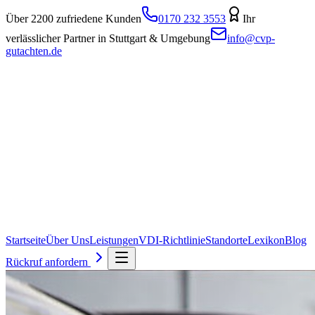
Über 2200 zufriedene Kunden
0170 232 3553
Ihr
verlässlicher Partner in Stuttgart & Umgebung
info@cvp-
gutachten.de
Startseite
Über Uns
Leistungen
VDI-Richtlinie
Standorte
Lexikon
Blog
Rückruf anfordern