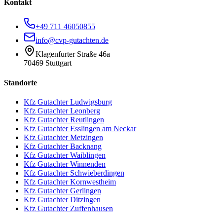
Kontakt
+49 711 46050855
info@cvp-gutachten.de
Klagenfurter Straße 46a
70469 Stuttgart
Standorte
Kfz Gutachter
Ludwigsburg
Kfz Gutachter
Leonberg
Kfz Gutachter
Reutlingen
Kfz Gutachter
Esslingen am Neckar
Kfz Gutachter
Metzingen
Kfz Gutachter
Backnang
Kfz Gutachter
Waiblingen
Kfz Gutachter
Winnenden
Kfz Gutachter
Schwieberdingen
Kfz Gutachter
Kornwestheim
Kfz Gutachter
Gerlingen
Kfz Gutachter
Ditzingen
Kfz Gutachter
Zuffenhausen