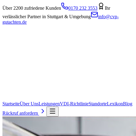
Über 2200 zufriedene Kunden
0170 232 3553
Ihr
verlässlicher Partner in Stuttgart & Umgebung
info@cvp-
gutachten.de
Startseite
Über Uns
Leistungen
VDI-Richtlinie
Standorte
Lexikon
Blog
Rückruf anfordern