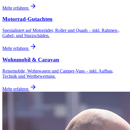
Mehr erfahren
Motorrad-Gutachten
Spezialisiert auf Motorräder, Roller und Quads – inkl. Rahmen-,
Gabel- und Sturzschäden.
Mehr erfahren
Wohnmobil & Caravan
Reisemobile, Wohnwagen und Camper-Vans – inkl. Aufbau,
Technik und Wertbewertung.
Mehr erfahren