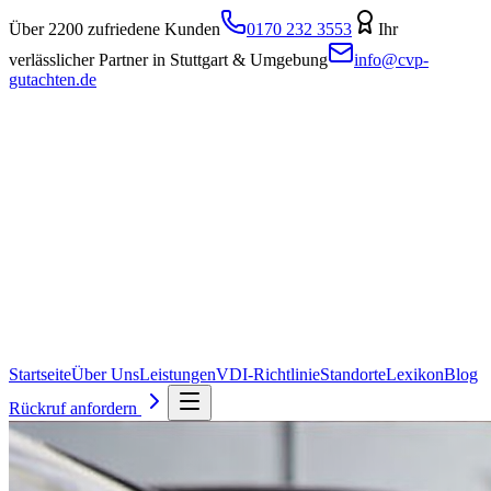
Über 2200 zufriedene Kunden
0170 232 3553
Ihr
verlässlicher Partner in Stuttgart & Umgebung
info@cvp-
gutachten.de
Startseite
Über Uns
Leistungen
VDI-Richtlinie
Standorte
Lexikon
Blog
Rückruf anfordern