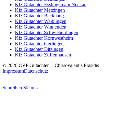
Kfz Gutachter
Esslingen am Neckar
Kfz Gutachter
Metzingen
Kfz Gutachter
Backnang
Kfz Gutachter
Waiblingen
Kfz Gutachter
Winnenden
Kfz Gutachter
Schwieberdingen
Kfz Gutachter
Kornwestheim
Kfz Gutachter
Gerlingen
Kfz Gutachter
Ditzingen
Kfz Gutachter
Zuffenhausen
© 2026 CVP Gutachten – Chrisovalantis Prasidis
Impressum
Datenschutz
Schreiben Sie uns