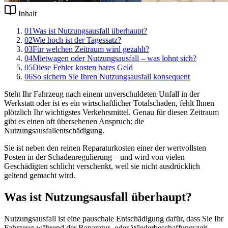
Inhalt
01
Was ist Nutzungsausfall überhaupt?
02
Wie hoch ist der Tagessatz?
03
Für welchen Zeitraum wird gezahlt?
04
Mietwagen oder Nutzungsausfall – was lohnt sich?
05
Diese Fehler kosten bares Geld
06
So sichern Sie Ihren Nutzungsausfall konsequent
Steht Ihr Fahrzeug nach einem unverschuldeten Unfall in der
Werkstatt oder ist es ein wirtschaftlicher Totalschaden, fehlt Ihnen
plötzlich Ihr wichtigstes Verkehrsmittel. Genau für diesen Zeitraum
gibt es einen oft übersehenen Anspruch: die
Nutzungsausfallentschädigung.
Sie ist neben den reinen Reparaturkosten einer der wertvollsten
Posten in der Schadenregulierung – und wird von vielen
Geschädigten schlicht verschenkt, weil sie nicht ausdrücklich
geltend gemacht wird.
Was ist Nutzungsausfall überhaupt?
Nutzungsausfall ist eine pauschale Entschädigung dafür, dass Sie Ihr
Fahrzeug während der Reparatur- oder Wiederbeschaffungszeit