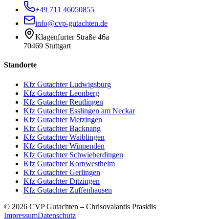
+49 711 46050855
info@cvp-gutachten.de
Klagenfurter Straße 46a
70469 Stuttgart
Standorte
Kfz Gutachter
Ludwigsburg
Kfz Gutachter
Leonberg
Kfz Gutachter
Reutlingen
Kfz Gutachter
Esslingen am Neckar
Kfz Gutachter
Metzingen
Kfz Gutachter
Backnang
Kfz Gutachter
Waiblingen
Kfz Gutachter
Winnenden
Kfz Gutachter
Schwieberdingen
Kfz Gutachter
Kornwestheim
Kfz Gutachter
Gerlingen
Kfz Gutachter
Ditzingen
Kfz Gutachter
Zuffenhausen
© 2026 CVP Gutachten – Chrisovalantis Prasidis
Impressum
Datenschutz