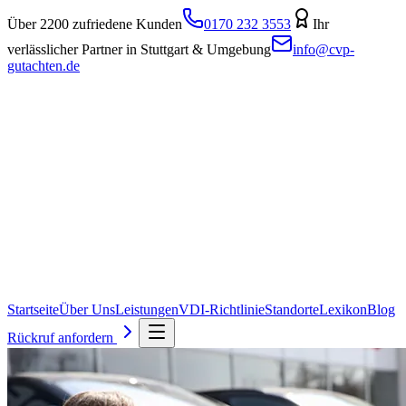
Über 2200 zufriedene Kunden
0170 232 3553
Ihr
verlässlicher Partner in Stuttgart & Umgebung
info@cvp-
gutachten.de
Startseite
Über Uns
Leistungen
VDI-Richtlinie
Standorte
Lexikon
Blog
Rückruf anfordern